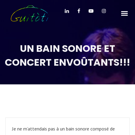
UN BAIN SONORE ET
CONCERT ENVOÛTANTS!!!
Je ne m’attendais pas à un bain sonore composé de